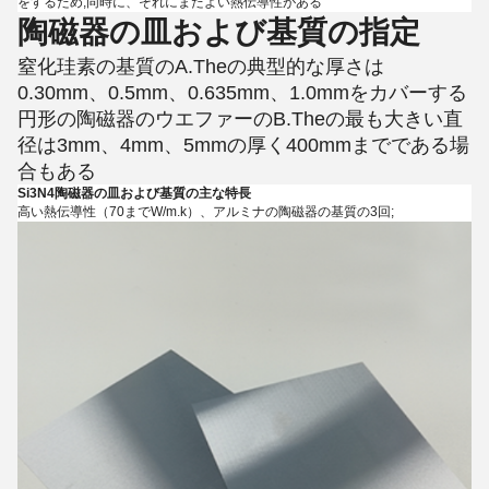
をするため;同時に、それにまたよい熱伝導性がある
陶磁器の皿および基質の指定
窒化珪素の基質のA.Theの典型的な厚さは
0.30mm、0.5mm、0.635mm、1.0mmをカバーする
円形の陶磁器のウエファーのB.Theの最も大きい直
径は3mm、4mm、5mmの厚く400mmまでである場
合もある
Si3N4陶磁器の皿および基質の主な特長
高い熱伝導性（70までW/m.k）、アルミナの陶磁器の基質の3回;