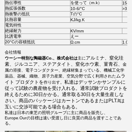
熱伝導性
を使って（m.k）
15-2
熱拡張係数
10-6/°C
>
3.1
熱衝撃の抵抗
Tの
°C
比熱容量
KJ/kg.K
電気特性
絶縁耐力
KV/mm
比誘電率
えー
20°Cの容積抵抗
Ω.cm
1.0X
会社情報
アルミナ、窒化珪
ウーシー特別な陶磁器Co.、株式会社は
主に
素、ジルコニア、ステアタイト、窒化ホウ素、菫青石、
金
属の溶接、
電子コンダクター、絶縁材集まっている、機械工化学
ムラ
薬品、器械、織物、原子力産業、空気分野で広く利用された
イト プロダクトを
私達はデッサンかサンプルに
作り出す。
従って試験の農産物を受け入れる。通常試験プロダクトを
終えるために30日かかる。通常取る30日を大量生産しな
さい。商品のパッケージはカートンであるまたはPLT.Itは
互いに交渉可能である場合もある。
私達は日本の東芝の照明グループに主に商品を販売し、
Europe.Ourの目標は速い受渡し日に良質の商品を渡すことであ
る。