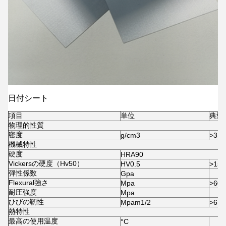
日付シート
項目
単位
典型
物理的性質
密度
g/cm3
>
3.2
機械特性
硬度
HRA90
Vickersの硬度（Hv50）
HV0.5
>
155
弾性係数
Gpa
Flexural強さ
Mpa
>
600
耐圧強度
Mpa
ひびの靭性
Mpam1/2
>
6.0
熱特性
最高の使用温度
°C