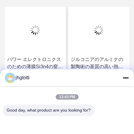
パワー エレクトロニクス
ジルコニアのアルミナの
のための薄膜Si3n4の窒化
製陶術の基質の高い熱伝
珪素の基質のウエファー
導性をけがきする砂吹き
jhgtotti
シート
レーザー
す
最高 の 価格 を 入手 す
最高 の 価格 を 入手 す
12:43 PM
る
る
Good day, what product are you looking for?
Wuxi Special Ceramic Electrical Co.,Ltd