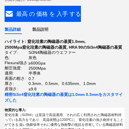
最高 の 価格 を 入手 する
製品詳細
製品説明
ハイライト:
窒化珪素の陶磁器の基質1.0mm
,
2500Mpa窒化珪素の陶磁器の基質
,
HRA 90のSi3n4陶磁器の基質
タイプ:
Si3N4陶磁器のウエファー
色:
灰色
Flexural強さ:
≥600Gpa
耐圧強度:
2500Mpa
適用:
半導体
表面の粗さ:
0.7
厚さ:
0.3mm、0.5mm、0.635mm、1.0mm
皮強さ:
≥9.8
精密Si3n4窒化珪素の陶磁器の基質は1.0mm 0.3mmをカスタマイ
ズした
物質的な導入:
窒化珪素（Si3N4）は室温で高温適用、それの広く利用された陶磁器材料持
っている高力をであり、高温状態は1200ºCに、窒化珪素の強さ維持すること
ができる;低い熱膨張率それに優秀な熱衝撃の抵抗を所有している陶磁器材料