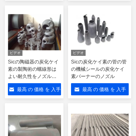
する
する
ビデオ
ビデオ
Sicの陶磁器の炭化ケイ
Sicの炭化ケイ素の管の管
素の製陶術の螺線形は
の機械シールの炭化ケイ
よい耐久性をノズルを
素バーナーのノズル
通して出す
最高 の 価格 を 入手
最高 の 価格 を 入手
する
する