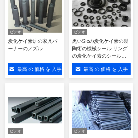
ビデオ
ビデオ
炭化ケイ素炉の家具バ
黒いSicの炭化ケイ素の製
ーナーのノズル
陶術の機械シール リング
の炭化ケイ素のシールの
表面
最高 の 価格 を 入手
最高 の 価格 を 入手
する
する
ビデオ
ビデオ