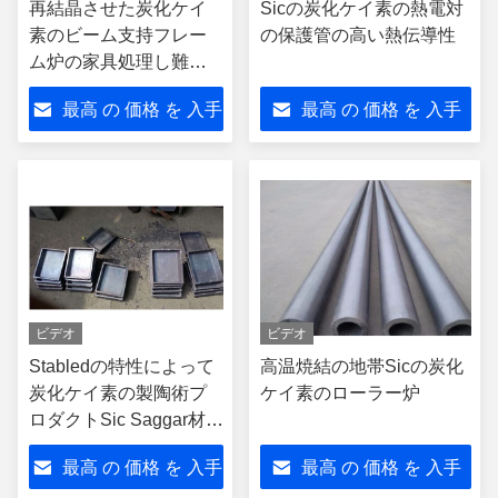
再結晶させた炭化ケイ
Sicの炭化ケイ素の熱電対
素のビーム支持フレー
の保護管の高い熱伝導性
ム炉の家具処理し難い
材料
最高 の 価格 を 入手
最高 の 価格 を 入手
する
する
ビデオ
ビデオ
Stabledの特性によって
高温焼結の地帯Sicの炭化
炭化ケイ素の製陶術プ
ケイ素のローラー炉
ロダクトSic Saggar材料
を窯で焼きなさい
最高 の 価格 を 入手
最高 の 価格 を 入手