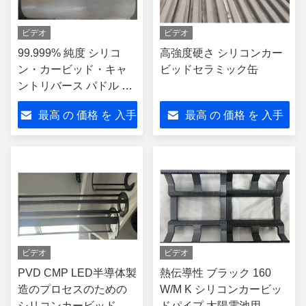
ビデオ
ビデオ
99.999% 純度 シリコ
高強度硬さ シリコンカー
ン・カービッド・キャ
ビッドセラミック缶
ントリバース パドル イ
ンナー・ライナー・ボ
最高 の 価格 を 入手
最高 の 価格 を 入手
ート 石英材料の交換 焼
却プロセス
する
する
ビデオ
ビデオ
PVD CMP LED半導体製
熱伝導性 ブラック 160
造のプロセスのための
W/M K シリコンカービッ
シリコンカービッドセ
ドパイプ 太陽電池用