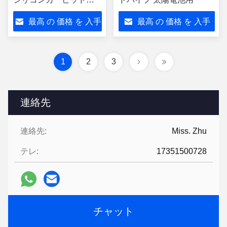
ラミックコンポーネン
最高 の 価格 を 入手
最高 の 価格 を 入手
ト
する
する
1
2
3
連絡先
連絡先:
Miss. Zhu
テレ:
17351500728
チャット