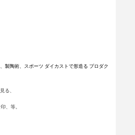
、製陶術、
スポーツ
ダイカストで形造る プロダク
見る、
な印、等。