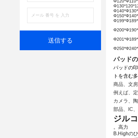
Φ120*Φ110
Φ130*120*
Φ140*Φ130
Φ150*Φ140
Φ199*Φ189
Φ200*Φ190
Φ201*Φ189
送信する
Φ250*Φ240
パッドの
パッドの印
トを含む多
商品、文房
例えば、定
カメラ、陶
部品、IC
ジルコ
。高力
B.High