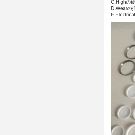
C.Highの
D.Wearの
E.Electr