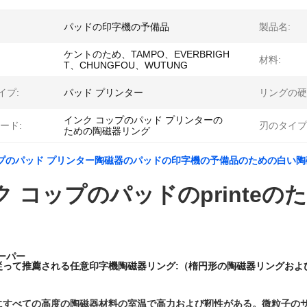
パッドの印字機の予備品
製品名:
ケントのため、TAMPO、EVERBRIGH
材料:
T、CHUNGFOU、WUTUNG
イプ:
パッド プリンター
リングの硬
インク コップのパッド プリンターの
ード:
刃のタイプ
ための陶磁器リング
ップのパッド プリンター陶磁器のパッドの印字機の予備品のための白い
ク コップのパッドのprinte
ーパー
従って推薦される任意印字機陶磁器リング:（楕円形の陶磁器リングおよ
にすべての高度の陶磁器材料の室温で高力および靭性がある。微粒子の