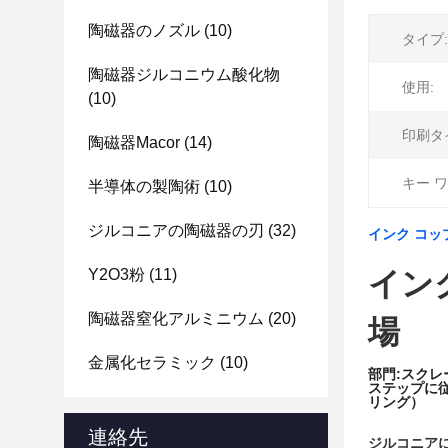
陶磁器のノズル
(10)
タイプ:
陶磁器ジルコニウム酸化物
使用:
(10)
印刷タ
陶磁器Macor
(14)
キー ワ
半導体の製陶術
(10)
ジルコニアの陶磁器の刃
(32)
インク コ
Y2O3粉
(11)
イン
陶磁器窒化アルミニウム
(20)
場
金属化セラミック
(10)
部門:スクレ
ステップに
リング）
連絡先
ジルコニア