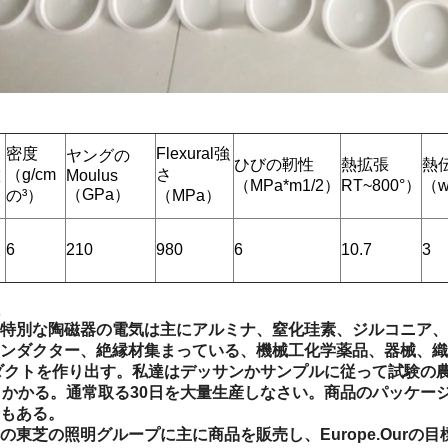
密度
Flexural強
ヤングの
ひびの靭性
熱拡張
熱
徴
（g/cm
さ
Moulus
（MPa*m1/2）
RT~800°）
（w
（GPa）
の³）
（MPa）
力
久
6
210
980
6
10.7
3
特別な陶磁器の電気は主にアルミナ、窒化珪素、ジルコニア、
ンダクター、絶縁材集まっている、機械工化学薬品、器械、織
ダクトを作り出す。私達はデッサンかサンプルに従って試験の
日かかる。通常取る30日を大量生産しなさい。商品のパッケージは
もある。
の東芝の照明グループに主に商品を販売し、Europe.Our