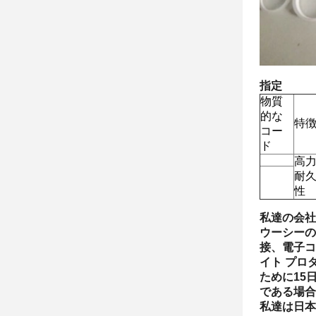
指定
物質
的な
特
コー
ド
高
耐
性
私達の会社
ウーシーの
接、電子コ
イト プロ
ために15
である場合
私達は日本