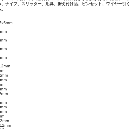
み、ナイフ、スリッター、用具、据え付け品、ピンセット、ワイヤー引く
る。
.5x6mm
2mm
0mm
2mm
2mm
2.2mm
mm
.2mm
2mm
mm
2mm
.2mm
2mm
2mm
2mm
mm
12mm
*12mm