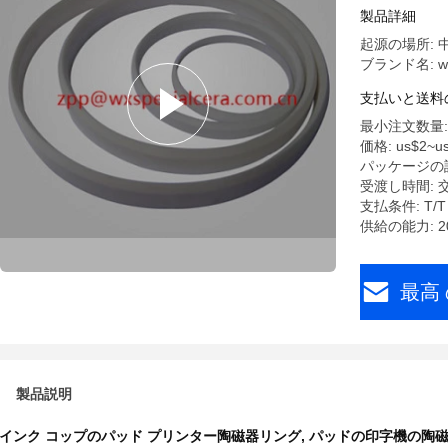
製品詳細
起源の場所: 
ブランド名: wuxi
支払いと送料
最小注文数量: 
価格: us$2~us
パッケージの
受渡し時間: 
支払条件: T/T
供給の能力: 20
最高 
製品説明
インク コップのパッド プリンター陶磁器リング
,
パッドの印字機の陶