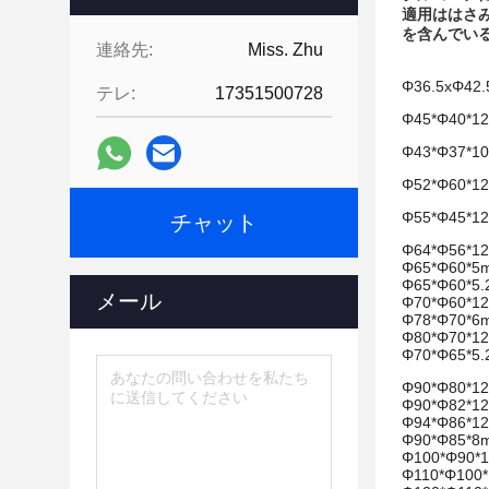
適用ははさ
を含んでい
連絡先:
Miss. Zhu
Φ36.5xΦ42
テレ:
17351500728
Φ45*Φ40*1
Φ43*Φ37*1
Φ52*Φ60*1
Φ55*Φ45*1
チャット
Φ64*Φ56*1
Φ65*Φ60*5
Φ65*Φ60*5
メール
Φ70*Φ60*1
Φ78*Φ70*6
Φ80*Φ70*1
Φ70*Φ65*5
Φ90*Φ80*1
Φ90*Φ82*1
Φ94*Φ86*1
Φ90*Φ85*8
Φ100*Φ90*
Φ110*Φ100