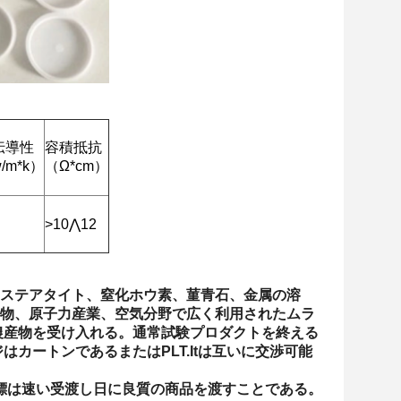
伝導性
容積抵抗
/m*k）
（Ω*cm）
>10⋀12
ステアタイト、窒化ホウ素、菫青石、金属の溶
物、原子力産業、空気分野で広く利用されたムラ
農産物を受け入れる。通常試験プロダクトを終える
カートンであるまたはPLT.Itは互いに交渉可能
の目標は速い受渡し日に良質の商品を渡すことである。