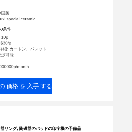
中国製
 special ceramic
の条件
10p
$30/p
詳細: カートン、パレット
交渉可能
00000p/month
の 価格 を 入手 する
磁器リング
,
陶磁器のパッドの印字機の予備品