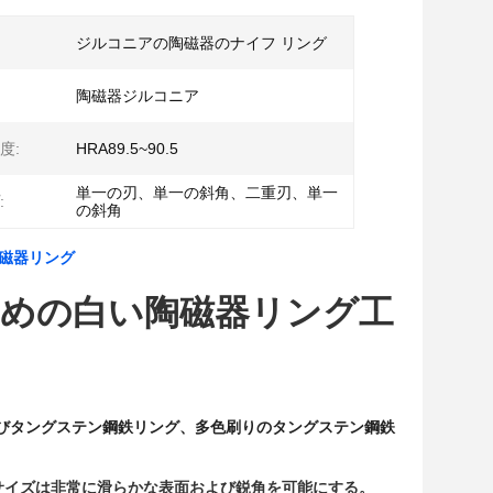
ジルコニアの陶磁器のナイフ リング
陶磁器ジルコニア
度:
HRA89.5~90.5
単一の刃、単一の斜角、二重刃、単一
:
の斜角
陶磁器リング
のための白い陶磁器リング工
びタングステン鋼鉄リング、多色刷りのタングステン鋼鉄
サイズは非常に滑らかな表面および鋭角を可能にする。