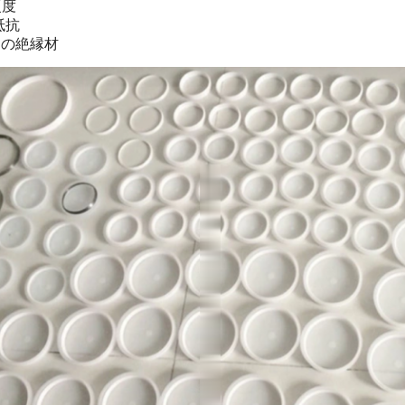
硬度
抵抗
icalの絶縁材