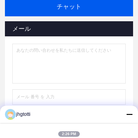
チャット
メール
jhgtotti
送信する
2:26 PM