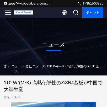
zpp@wxspecialcera.com.cn
17351500728
チャット
ニュース
家
>
ニュ
>
会社ニュース 110 W/(m·K) 高熱伝導性のSi3N4基板が中国で大量生産
ース
110 W/(m·K) 高熱伝導性のSi3N4基板が中国で
大量生産
2025-01-06