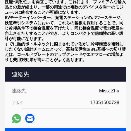
性能+高靭性」を両立しています。これにより、プレミアムな輸入
品との差が縮まり、一部の用途では複数のデバイスを単一のモジ
ュールに統合することが可能になります。
EVモーターインバーター、充電ステーションのパワーステージ、
鉄道牽引システムにおいて、これらの基板を採用することで、同
じ冷却条件下で接合温度を下げたり、同じ接合温度で電力密度を
向上させたりすることができ、よりコンパクトで信頼性の高い設
計が可能になります。
すでに熱的ボトルネックに悩まされているが、冷却構造を複雑に
したくない設計チームにとって、高熱伝導性Si₃N₄基板への切り替
えは、コールドプレートのアップグレードやエアフローの増加よ
りも費用対効果が高いことがよくあります。
連絡先
連絡先:
Miss. Zhu
テレ:
17351500728